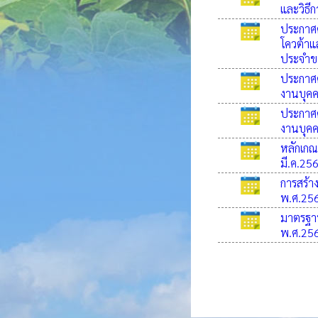
และวิธี
ประกาศค
โควต้าแ
ประจำข
ประกาศค
งานบุค
ประกาศค
งานบุค
หลักเกณ
มี.ค.25
การสร้า
พ.ศ.25
มาตรฐาน
พ.ศ.25